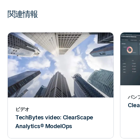
関連情報
パン
Clea
ビデオ
TechBytes video: ClearScape
Analytics® ModelOps