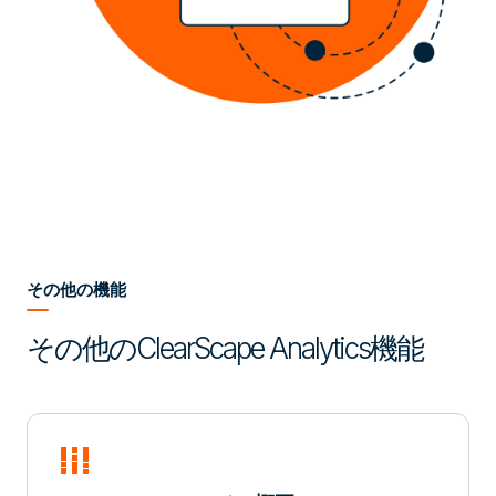
その他の機能
その他のClearScape Analytics機能
full_stacked_bar_chart