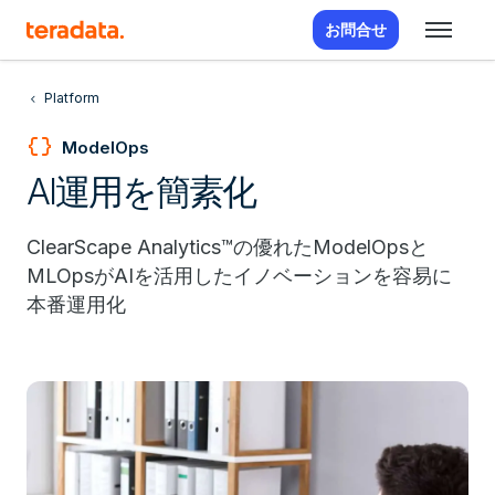
お問合せ
Platform
data_object
ModelOps
AI運用を簡素化
ClearScape Analytics™の優れたModelOpsと
MLOpsがAIを活用したイノベーションを容易に
本番運用化