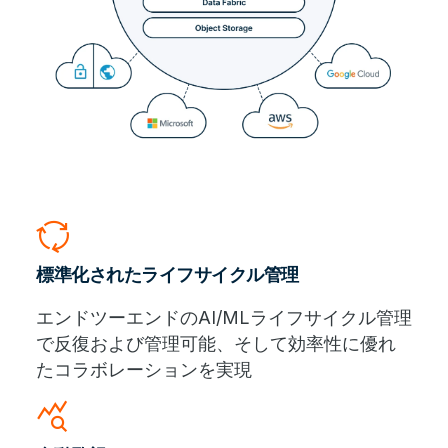
cycle
標準化されたライフサイクル管理
エンドツーエンドのAI/MLライフサイクル管理
で反復および管理可能、そして効率性に優れ
たコラボレーションを実現
query_stats