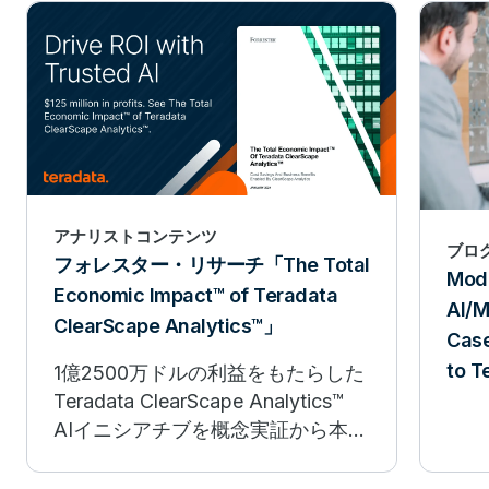
アナリストコンテンツ
ブロ
フォレスター・リサーチ「The Total
Mode
Economic Impact™ of Teradata
AI/M
ClearScape Analytics™」
Case
to T
1億2500万ドルの利益をもたらした
Teradata ClearScape Analytics™
AIイニシアチブを概念実証から本番
稼動に移行させることは簡単ではあ
りません。Teradataが提供する強力