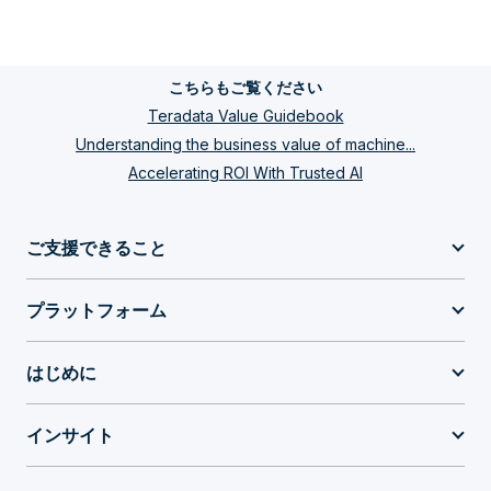
なアナリティクス機能ClearScape
Analyticsがそのプロセスを推進し
ます。この強力AIエンジンは、エン
こちらもご覧ください
ドツーエンドのAI/MLパイプライン
Teradata Value Guidebook
を迅速に拡張し、アカウンタビリテ
Understanding the business value of machine...
ィ、セキュリティ、信頼性を提供し
Accelerating ROI With Trusted AI
ます。 フォレスター・リサーチ社
が実際のお客様の事例から投資収益
ご支援できること
率（ROI）を算出したレポートをご
案内します。 ClearScape Analytics
プラットフォーム
が実現するコスト削減と利益 この
レポートでは、Teradata のお客様
が ClearScape Analytics を活用
はじめに
し、大幅な利益、生産性の向上、顧
客エンゲージメントを実現している
インサイト
ケースをご紹介しま
す。 ClearScape Analyticsがどの