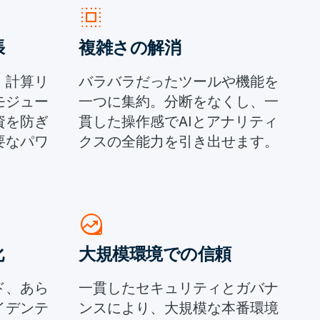
select_all
張
複雑さの解消
、計算リ
バラバラだったツールや機能を
モジュー
一つに集約。分断をなくし、一
資を防ぎ
貫した操作感でAIとアナリティ
要なパワ
クスの全能力を引き出せます。
data_exploration
化
大規模環境での信頼
ド、あら
一貫したセキュリティとガバナ
イデンテ
ンスにより、大規模な本番環境