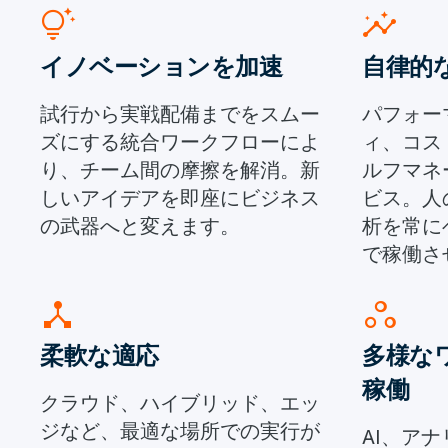
tips_and_updates
insights
イノベーションを加速
自律的
試行から実戦配備までをスムー
パフォー
ズにする統合ワークフローによ
ィ、コス
り、チーム間の摩擦を解消。新
ルフマネ
しいアイデアを即座にビジネス
ビス。人
の武器へと変えます。
析を常に
で稼働さ
device_hub
workspaces
柔軟な適応
多様な
稼働
クラウド、ハイブリッド、エッ
ジなど、最適な場所での実行が
AI、ア