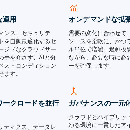
monitoring
な運用
オンデマンドな拡
マンス、セキュリテ
需要の変化に合わせて
トを自動最適化するセ
ソースを柔軟に、かつ
ージドなクラウドサー
ル単位で増減。過剰投
の手を介さず、AIと分
ながら、必要な時に必
ベストコンディション
ーを確保します。
せます。
merge
ワークロードを並行
ガバナンスの一元
クラウドとハイブリッ
ゆる環境に一貫したア
ナリティクス、データレ