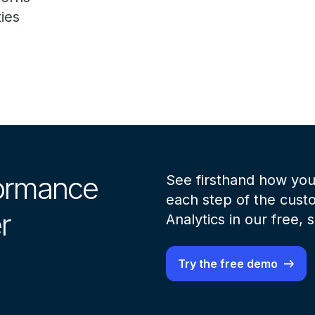
ies
formance
See firsthand how you
each step of the cust
r
Analytics in our free,
Try the free demo