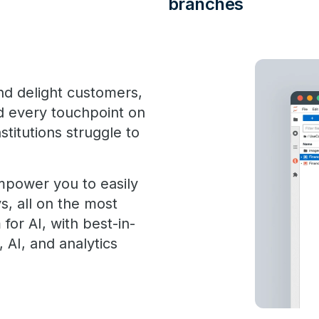
branches
nd delight customers,
d every touchpoint on
stitutions struggle to
mpower you to easily
, all on the most
for AI, with best-in-
 AI, and analytics