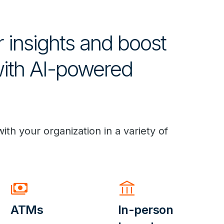
r insights and boost
ith AI-powered
ith your organization in a variety of
payments
account_balance
ATMs
In-person