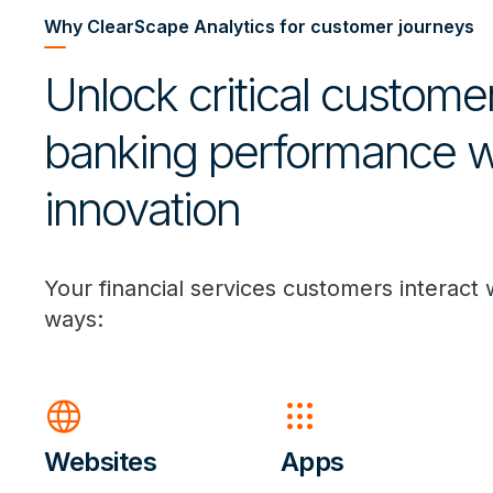
Why ClearScape Analytics for customer journeys
Unlock critical custome
banking performance w
innovation
Your financial services customers interact w
ways:
language
apps
Websites
Apps