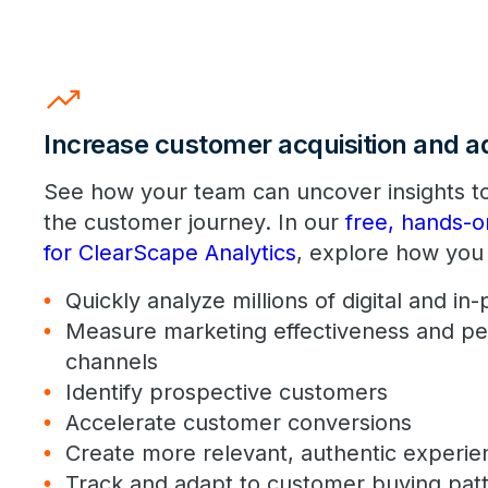
trending_up
Increase customer acquisition and a
See how your team can uncover insights to
the customer journey. In our
free, hands-
for ClearScape Analytics
, explore how you
Quickly analyze millions of digital and i
Measure marketing effectiveness and p
channels
Identify prospective customers
Accelerate customer conversions
Create more relevant, authentic experie
Track and adapt to customer buying pat