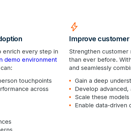
bolt
doption
Improve customer
 enrich every step in
Strengthen customer r
on demo environment
than ever before. Wit
 can:
and seamlessly combine
n-person touchpoints
Gain a deep underst
erformance across
Develop advanced, 
Scale these models 
Enable data-driven d
nces
terns