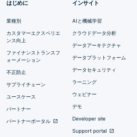
はじめに
インサイト
業種別
AIと機械学習
カスタマーエクスペリエ
クラウドデータ分析
ンス向上
データアーキテクチャ
ファイナンストランスフ
データプラットフォーム
ォーメーション
データセキュリティ
不正防止
ラーニング
サプライチェーン
ウェビナー
ユースケース
デモ
パートナー
Developer site
パートナーポータル
open_in_new
Support portal
open_in_new