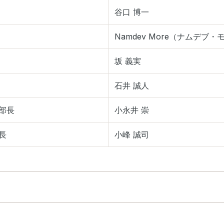
谷口 博一
Namdev More（ナムデブ・
坂 義実
石井 誠人
部長
小永井 崇
長
小峰 誠司