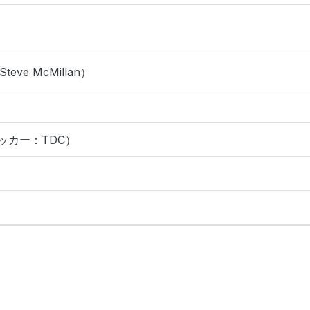
ve McMillan）
ッカー：TDC）