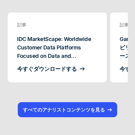
記事
記事
IDC MarketScape: Worldwide
Gar
Customer Data Platforms
ビリ
Focused on Data and
ース
Marketing Operations Users
理シス
今すぐダウンロードする
今す
2022 Vendor Assessment
年も
由
すべてのアナリストコンテンツを見る