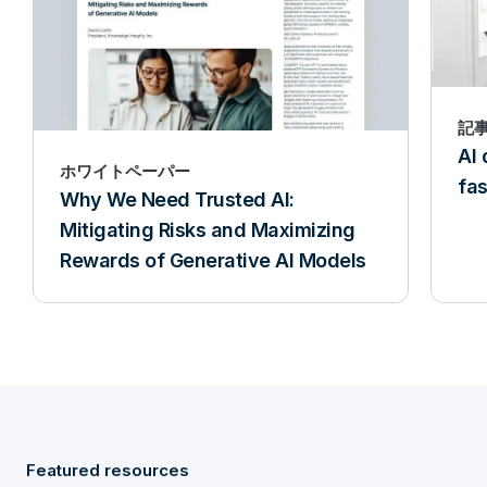
記
AI 
ホワイトペーパー
fas
Why We Need Trusted AI:
Mitigating Risks and Maximizing
Rewards of Generative AI Models
Featured resources