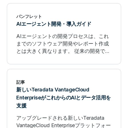
パンフレット
AIエージェント開発・導入ガイド
AIエージェントの開発プロセスは、これ
までのソフトウェア開発やレポート作成
とは大きく異なります。 従来の開発では
要件定義を行い、画面設計、データベー
ス設計、実装、テスト、リリースといっ
たウォーターフォール型の段階を順番に
踏むのが一般的でした。一方で、AIエー
記事
ジェント開発では、対話インターフェー
新しいTeradata VantageCloud
スを通じた「目標達成プロセスの自動
EnterpriseがこれからのAIとデータ活用を
化」が主眼となります。 本資料では、AI
支援
エージェントとは何か、AIエージェント
はどのような開発ステップとなるのか、
アップグレードされる新しいTeradata
その基本をご紹介します。
VantageCloud Enterpriseプラットフォー