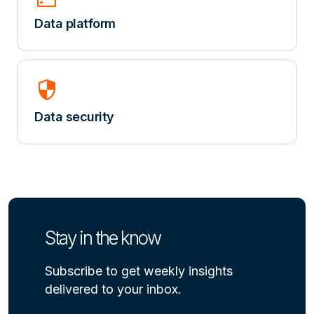
Data platform
security
Data security
Stay in the know
Subscribe to get weekly insights
delivered to your inbox.