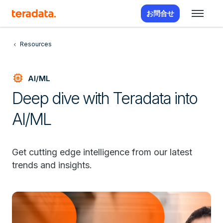
お問合せ
Resources
memory
AI/ML
Deep dive with Teradata into
AI/ML
Get cutting edge intelligence from our latest
trends and insights.