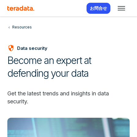
お問合せ
Resources
security
Data security
Become an expert at
defending your data
Get the latest trends and insights in data
security.