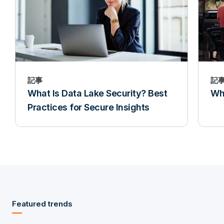
記事
記
What Is Data Lake Security? Best
Wha
Practices for Secure Insights
Featured trends