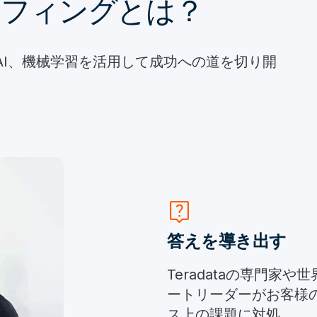
ーフィングとは？
AI、機械学習を活用して成功への道を切り開
live_help
答えを導き出す
Teradataの専門家や
ートリーダーがお客様
ス上の課題に対処