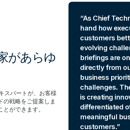
As Chief Techno
hand how execu
customers bett
evolving chall
専門家があらゆ
briefings are o
directly from o
business priori
challenges. Th
エキスパートが、お客様
is creating inno
ドの戦略をご提案しま
differentiated 
ことができます。
meaningful bus
customers.