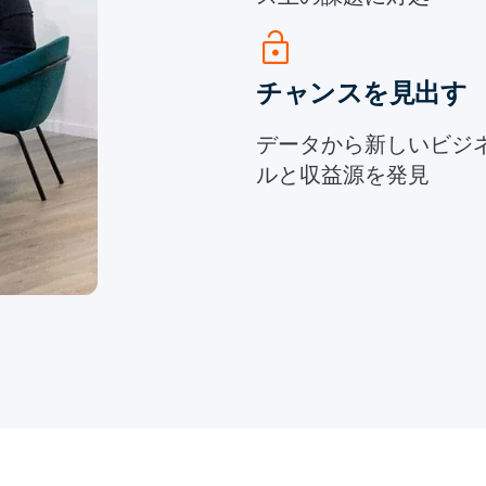
lock_open
チャンスを見出す
データから新しいビジ
ルと収益源を発見