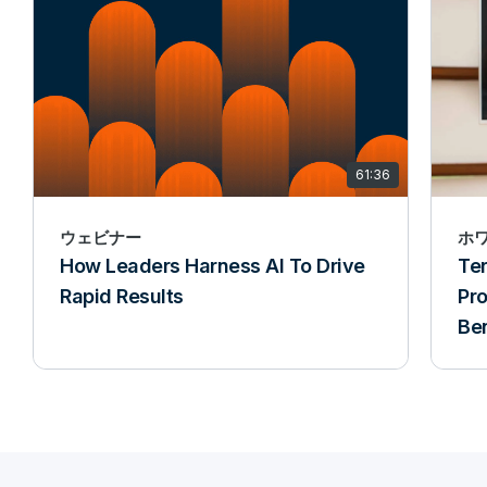
61:36
ウェビナー
ホ
How Leaders Harness AI To Drive
Te
Rapid Results
Pr
Ben