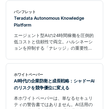
パンフレット
Teradata Autonomous Knowledge
Platform
エージェント型AIの24時間稼働を圧倒的
低コストと信頼性で両立。ハルシネーシ
ョンを抑制する「ナレッジ」の重要性
や、Dell・NVIDIAとの協業によるオンプ
レミス（ソブリンAI）の選択肢など、企
業の知恵を次なる成長の原動力に変える
最新プラットフォームの製品「Teradata
ホワイトペーパー
Autonomous Knowledge Platofmr」の
AI時代の企業防衛と成長戦略：シャドーAI
カタログです。
のリスクを競争優位に変える
本ホワイトペーパーは、単なるセキュリ
ティの警告書ではありません。AI活用の