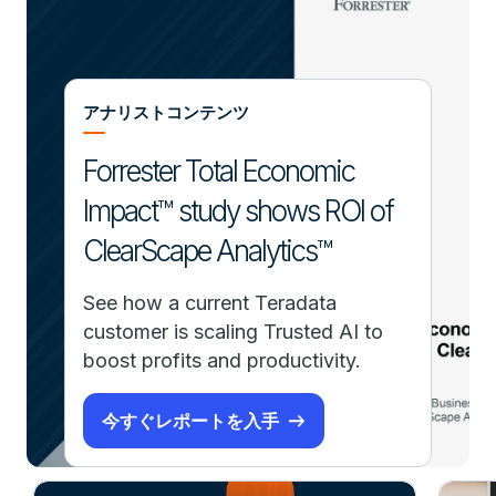
アナリストコンテンツ
Forrester Total Economic
Impact™ study shows ROI of
ClearScape Analytics™
See how a current Teradata
customer is scaling Trusted AI to
boost profits and productivity.
今すぐレポートを入手