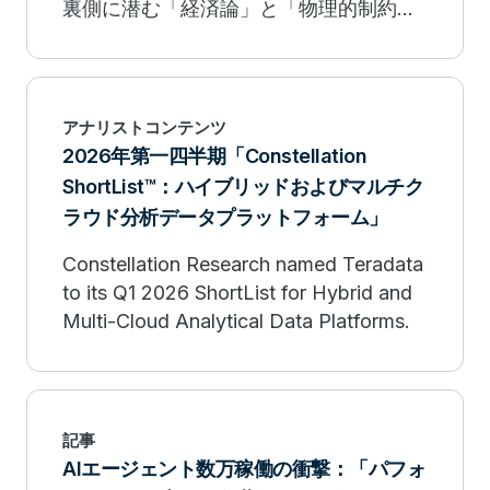
裏側に潜む「経済論」と「物理的制約」
を解き明かし、リスクを最小化しながら
ROIを最大化させる「信頼されるAI基
盤」の構築指針をまとめた、経営層・DX
責任者のための戦略ドキュメントです。
アナリストコンテンツ
2026年第一四半期「Constellation
ShortList™：ハイブリッドおよびマルチク
ラウド分析データプラットフォーム」
Constellation Research named Teradata
to its Q1 2026 ShortList for Hybrid and
Multi-Cloud Analytical Data Platforms.
記事
AIエージェント数万稼働の衝撃：「パフォ