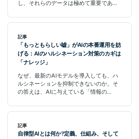
し、それらのデータは極めて重要である
がゆえに、「外部（パブリッククラウ
ド）へ安易に送ることができない」とい
うジレンマに陥っています。今こそ「物
理的データ主権」を確立すべき時です。
記事
「もっともらしい嘘」がAIの本番運用を妨
げる：AIのハルシネーション対策のカギは
「ナレッジ」
なぜ、最新のAIモデルを導入しても、ハ
ルシネーションを抑制できないのか。そ
の答えは、AIに与えている「情報の
質」、すなわち「ナレッジ」の欠如にあ
ります。
記事
自律型AIとは何か?定義、仕組み、そして