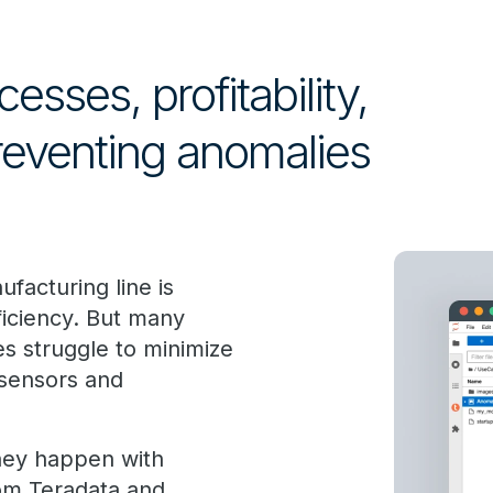
sses, profitability,
reventing anomalies
facturing line is
ficiency. But many
s struggle to minimize
 sensors and
hey happen with
rom Teradata and