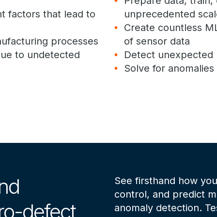
Prepare data, train,
t factors that lead to
unprecedented scal
Create countless M
ufacturing processes
of sensor data
 due to undetected
Detect unexpected 
Solve for anomalies
and
See firsthand how you 
control, and predict 
ero-defect
anomaly detection. Tes