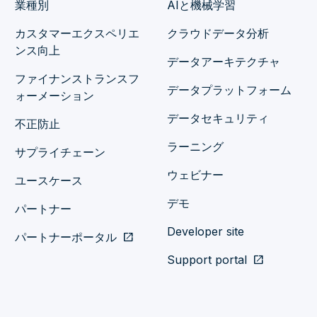
業種別
AIと機械学習
カスタマーエクスペリエ
クラウドデータ分析
ンス向上
データアーキテクチャ
ファイナンストランスフ
データプラットフォーム
ォーメーション
データセキュリティ
不正防止
ラーニング
サプライチェーン
ウェビナー
ユースケース
デモ
パートナー
Developer site
パートナーポータル
open_in_new
Support portal
open_in_new