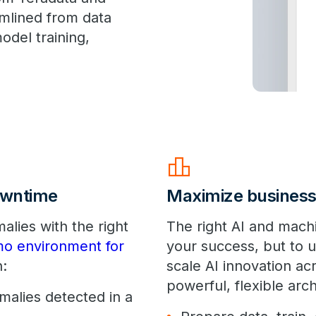
amlined from data
odel training,
Leaderboard
downtime
Maximize business 
lies with the right
The right AI and machi
mo environment for
your success, but to u
n:
scale AI innovation ac
powerful, flexible ar
malies detected in a