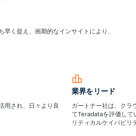
をいち早く捉え、画期的なインサイトにより、
leaderboard
業界をリード
に活用され、日々より良
ガートナー社は、クラ
てTeradataを評
リティカルケイパビリ