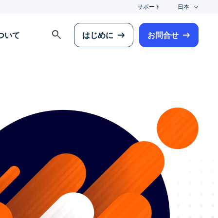
サポート
日本
search
について
はじめに
お問合せ