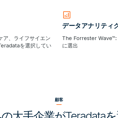
analytics
データアナリティ
ケア、ライフサイエン
The Forrester Wave™
adataを選択してい
に選出
顧客
の大手企業がTeradata