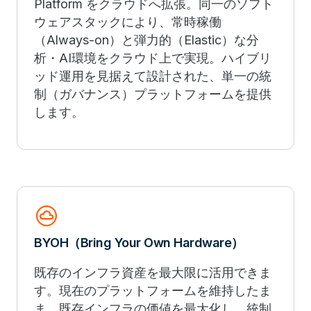
Platform をクラウドへ拡張。同一のソフト
ウェアスタックにより、常時稼働
（Always-on）と弾力的（Elastic）な分
析・AI環境をクラウド上で実現。ハイブリ
ッド運用を見据えて設計された、単一の統
制（ガバナンス）プラットフォームを提供
します。
cloud_circle
BYOH（Bring Your Own Hardware）
既存のインフラ資産を最大限に活用できま
す。現在のプラットフォームを維持したま
ま、既存インフラの価値を最大化し、統制