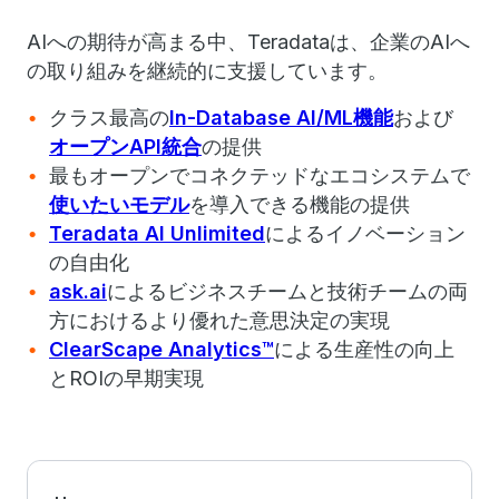
AIへの期待が高まる中、Teradataは、企業のAIへ
の取り組みを継続的に支援しています。
クラス最高の
In-Database AI/ML機能
および
オープンAPI統合
の提供
最もオープンでコネクテッドなエコシステムで
使いたいモデル
を導入できる機能の提供
Teradata AI Unlimited
によるイノベーション
の自由化
ask.ai
によるビジネスチームと技術チームの両
方におけるより優れた意思決定の実現
ClearScape Analytics™
による生産性の向上
とROIの早期実現