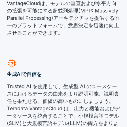
VantageCloudは、モデルの垂直および水平方向
の拡張を可能にする超並列処理(MPP: Massively
Parallel Processing)アーキテクチャを提供する唯
一のプラットフォームで、意思決定を迅速に向上
させることができます。
memory
生成AIで自信を
Trusted AI を使用して、生成型 AI のユースケー
スにおけるデータの由来をより説明可能、説明責
任を果たせる、価値の高いものにしましょう。
Teradata VantageCloud は、出力と機能およびデ
ータソースを統合することで、小規模言語モデル
(SLM)と大規模言語モデル(LLM)の両方をよりよ