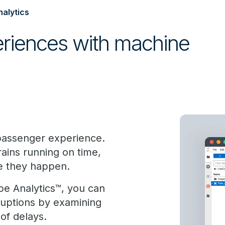
nalytics
periences with machine
 passenger experience.
ains running on time,
ore they happen.
e Analytics™, you can
ruptions by examining
 of delays.