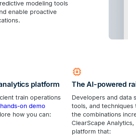
redictive modeling tools
and enable proactive
ations.
memory
analytics platform
The AI-powered ra
ient train operations
Developers and data sc
, hands-on demo
tools, and techniques
lore how you can:
the combinations incr
ClearScape Analytics, 
platform that: