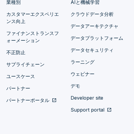
業種別
AIと機械学習
カスタマーエクスペリエ
クラウドデータ分析
ンス向上
データアーキテクチャ
ファイナンストランスフ
データプラットフォーム
ォーメーション
データセキュリティ
不正防止
ラーニング
サプライチェーン
ウェビナー
ユースケース
デモ
パートナー
Developer site
パートナーポータル
open_in_new
Support portal
open_in_new