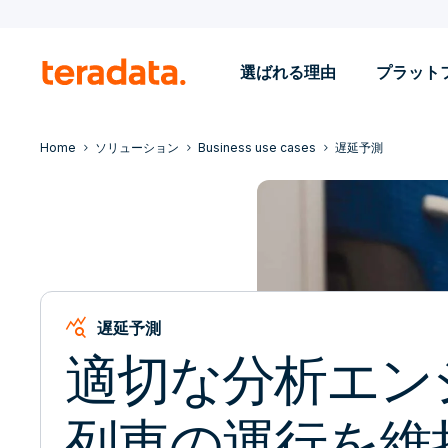
選ばれる理由
プラット
Home
ソリューション
Business use cases
遅延予測
query_stats
遅延予測
適切な分析エン
列車の運行を維