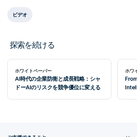
ビデオ
探索を続ける
ホワイトペーパー
ホワ
AI時代の企業防衛と成長戦略：シャ
Fro
ドーAIのリスクを競争優位に変える
Inte