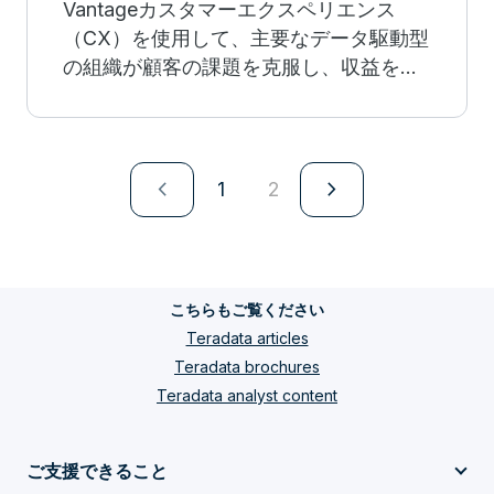
Vantageカスタマーエクスペリエンス
（CX）を使用して、主要なデータ駆動型
の組織が顧客の課題を克服し、収益を増
大させて、サービス・コストを削減す
る、画期的なビジネス成果を推進する方
法をご覧ください。
navigate_next
navigate_next
1
2
こちらもご覧ください
Teradata articles
Teradata brochures
Teradata analyst content
ご支援できること