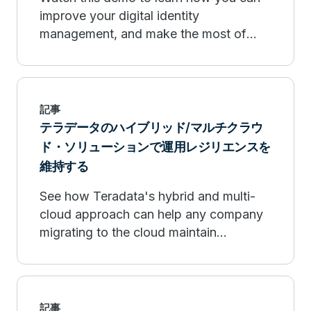
improve your digital identity
management, and make the most of
your data at scale with Teradata
Vantage and Celebrus.
記事
テラデータのハイブリッド/マルチクラウ
ド・ソリューションで運用レジリエンスを
維持する
See how Teradata's hybrid and multi-
cloud approach can help any company
migrating to the cloud maintain
operational resilience and meet
regulatory requirements.
記事