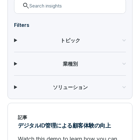
search
Filters
トピック
業種別
ソリューション
記事
デジタルID管理による顧客体験の向上
Watch this demo to learn how you can