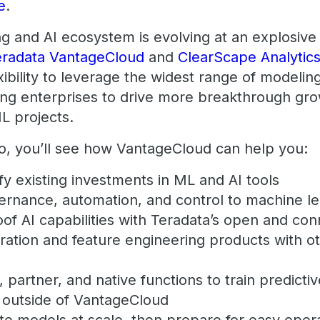
e
.
 and AI ecosystem is evolving at an explosive ra
eradata VantageCloud
and
ClearScape Analytic
exibility to leverage the widest range of modelin
ing enterprises to drive more breakthrough gr
L projects.
mo, you’ll see how VantageCloud can help you:
y existing investments in ML and AI tools
ernance, automation, and control to machine l
oof AI capabilities with Teradata’s open and c
ration and feature engineering products with o
partner, and native functions to train predicti
r outside of VantageCloud