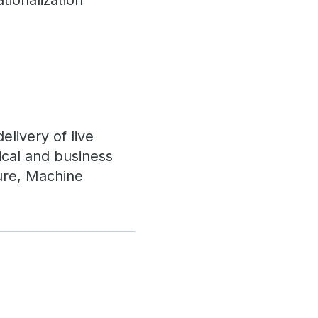
tionalization
livery of live
cal and business
ture, Machine