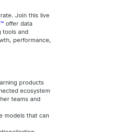
te. Join this live
s™
offer data
g tools and
owth, performance,
earning products
onnected ecosystem
ther teams and
ve models that can