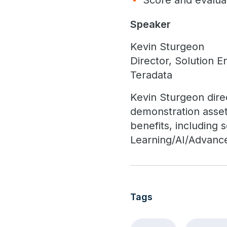
Score and evaluat
Speaker
Kevin Sturgeon
Director, Solution E
Teradata
Kevin Sturgeon dire
demonstration asset
benefits, including
Learning/AI/Advanc
Tags