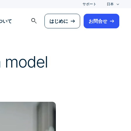
サポート
日本
search
について
はじめに
お問合せ
in model