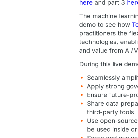
here
and part 3
her
The machine learning
demo to see how
T
practitioners the fl
technologies, enabl
and value from AI/M
During this live de
Seamlessly amplif
Apply strong gov
Ensure future-pr
Share data prepa
third-party tools
Use open-source, 
be used inside o