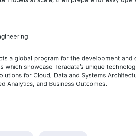
e models at scale, then prepare for easy opera
ngineering
cts a global program for the development and de
s which showcase Teradata’s unique technologi
 solutions for Cloud, Data and Systems Architec
ed Analytics, and Business Outcomes.