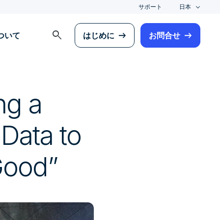
サポート
日本
search
について
はじめに
お問合せ
ng a
Data to
Good”