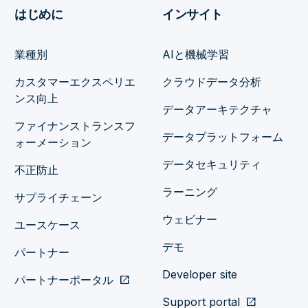
はじめに
インサイト
業種別
AIと機械学習
カスタマーエクスペリエ
クラウドデータ分析
ンス向上
データアーキテクチャ
ファイナンストランスフ
データプラットフォーム
ォーメーション
データセキュリティ
不正防止
ラーニング
サプライチェーン
ウェビナー
ユースケース
デモ
パートナー
Developer site
パートナーポータル
open_in_new
Support portal
open_in_new