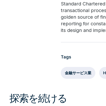
Standard Chartered 
transactional proces
golden source of fi
reporting for consta
its design and impl
Tags
金融サービス業
H
探索を続ける