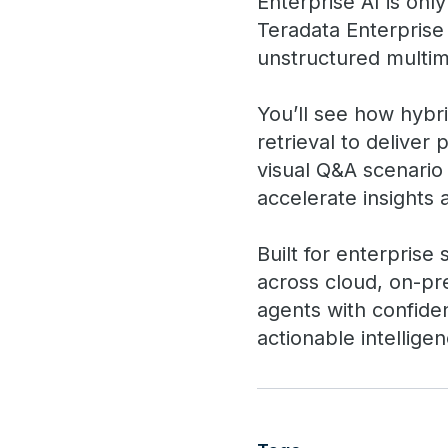
Enterprise AI is onl
Teradata Enterprise 
unstructured multim
You’ll see how hybr
retrieval to delive
visual Q&A scenario
accelerate insights
Built for enterprise
across cloud, on-pr
agents with confiden
actionable intellige