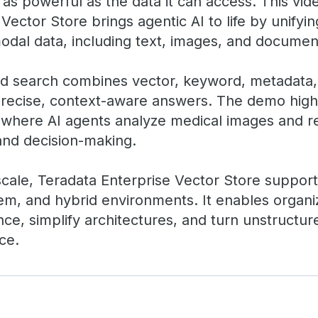
y as powerful as the data it can access. This v
Vector Store brings agentic AI to life by unifyi
odal data, including text, images, and docume
id search combines vector, keyword, metadata,
r precise, context-aware answers. The demo high
 where AI agents analyze medical images and re
 and decision-making.
 scale, Teradata Enterprise Vector Store suppor
em, and hybrid environments. It enables organiz
ce, simplify architectures, and turn unstructure
nce.