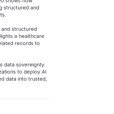
ideo shows how
ng structured and
nts.
 and structured
lights a healthcare
lated records to
ts data sovereignty
ations to deploy AI
d data into trusted,