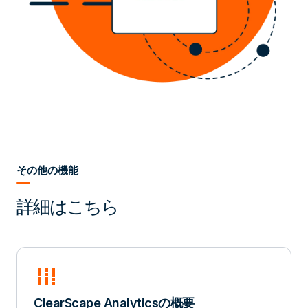
その他の機能
詳細はこちら
full_stacked_bar_chart
ClearScape Analyticsの概要