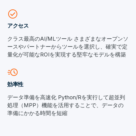
check_circle
アクセス
クラス最高のAI/MLツール さまざまなオープンソ
ースやパートナーからツールを選択し、確実で定
量化が可能なROIを実現する堅牢なモデルを構築
acute
効率性
データ準備を高速化 Python/Rを実行して超並列
処理（MPP）機能を活用することで、データの
準備にかかる時間を短縮