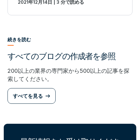
2021年12月14日 | 3 分で読める
for anyone who holds it.
続きを読む
すべてのブログの作成者を参照
200以上の業界の専門家から500以上の記事を探
索してください。
すべてを見る