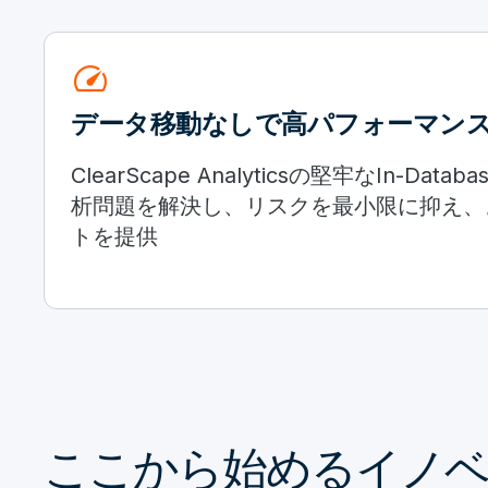
speed
データ移動なしで高パフォーマン
ClearScape Analyticsの堅牢なIn-Da
析問題を解決し、リスクを最小限に抑え、
トを提供
ここから始めるイノ