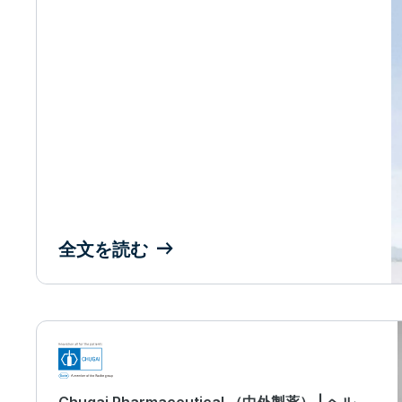
全文を読む
Chugai Pharmaceutical （中外製薬） | ヘルス