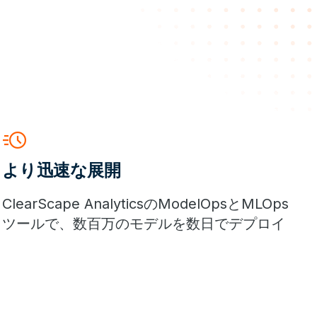
acute
より迅速な展開
ClearScape AnalyticsのModelOpsとMLOps
ツールで、数百万のモデルを数日でデプロイ