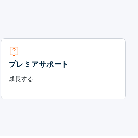
live_help
プレミアサポート
成長する