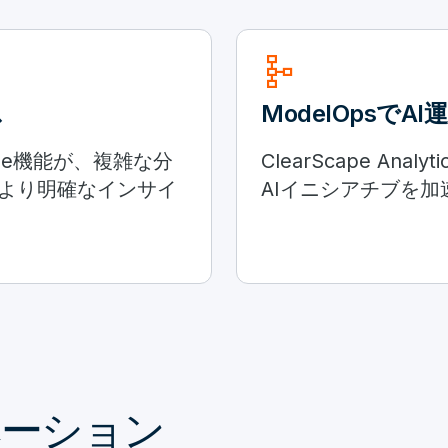
schema
ス
ModelOpsでA
tabase機能が、複雑な分
ClearScape An
より明確なインサイ
AIイニシアチブを
ベーション