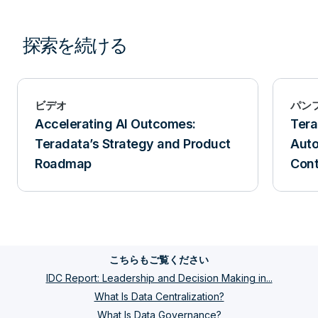
探索を続ける
ビデオ
パン
Accelerating AI Outcomes:
Tera
Teradata’s Strategy and Product
Auto
Roadmap
Cont
こちらもご覧ください
IDC Report: Leadership and Decision Making in...
What Is Data Centralization?
What Is Data Governance?