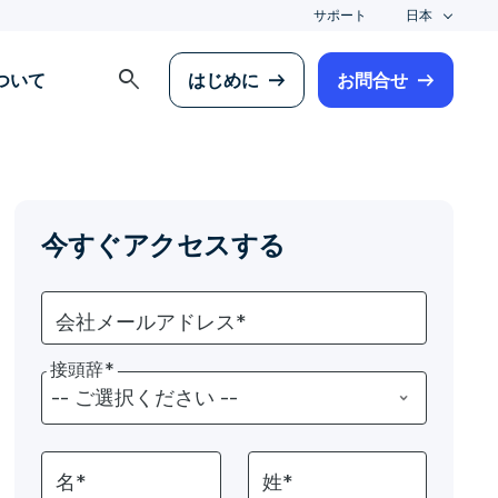
サポート
日本
search
について
はじめに
お問合せ
今すぐアクセスする
会社メールアドレス*
接頭辞*
名*
姓*