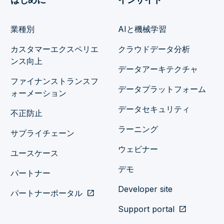
業種別
AIと機械学習
カスタマーエクスペリエ
クラウドデータ分析
ンス向上
データアーキテクチャ
ファイナンストランスフ
データプラットフォーム
ォーメーション
データセキュリティ
不正防止
ラーニング
サプライチェーン
ウェビナー
ユースケース
デモ
パートナー
Developer site
パートナーポータル
open_in_new
Support portal
open_in_new