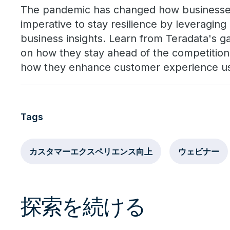
The pandemic has changed how businesses 
imperative to stay resilience by leveraging 
business insights. Learn from Teradata's g
on how they stay ahead of the competition 
how they enhance customer experience us
Tags
カスタマーエクスペリエンス向上
ウェビナー
探索を続ける