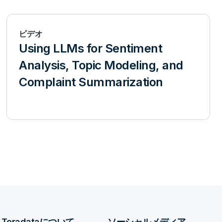
ビデオ
Using LLMs for Sentiment
Analysis, Topic Modeling, and
Complaint Summarization
Teradataについて
ソーシャルメディア