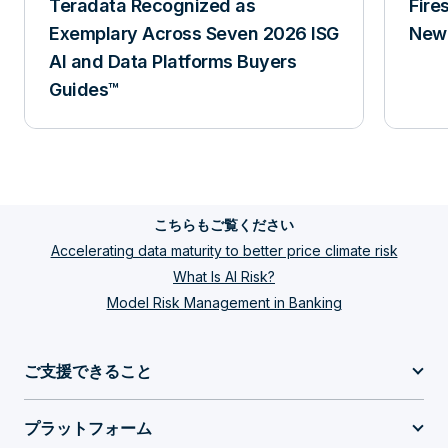
Teradata Recognized as
Fire
Exemplary Across Seven 2026 ISG
New 
AI and Data Platforms Buyers
Guides™
こちらもご覧ください
Accelerating data maturity to better price climate risk
What Is AI Risk?
Model Risk Management in Banking
ご支援できること
プラットフォーム