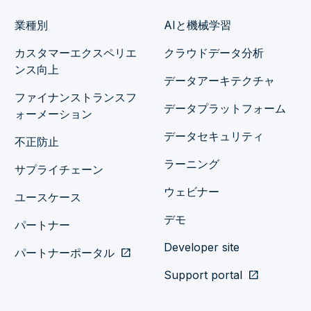
業種別
AIと機械学習
カスタマーエクスペリエ
クラウドデータ分析
ンス向上
データアーキテクチャ
ファイナンストランスフ
データプラットフォーム
ォーメーション
データセキュリティ
不正防止
ラーニング
サプライチェーン
ウェビナー
ユースケース
デモ
パートナー
Developer site
パートナーポータル
open_in_new
Support portal
open_in_new