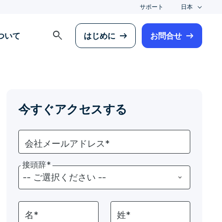
サポート
日本
search
について
はじめに
お問合せ
今すぐアクセスする
会社メールアドレス*
接頭辞*
名*
姓*