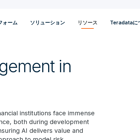
フォーム
ソリューション
リソース
Teradata
gement in
nancial institutions face immense
nce, both during development
nsuring AI delivers value and
pproach to model risk