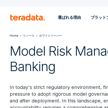
選ばれる理由
プラット
Home
リソース
ホワイトペーパー
Model Risk Mana
Banking
In today's strict regulatory environment, fi
pressure to adopt rigorous model governa
and after deployment. In this landscape, e
accountability requires a comprehensive a