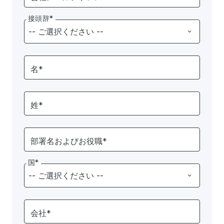
接頭辞*
名*
姓*
部署名およびお役職*
国*
会社*