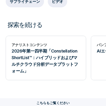
サプライチェーン
ビデオ
探索を続ける
アナリストコンテンツ
パン
2026年第一四半期「Constellation
AI
ShortList™：ハイブリッドおよびマ
ルチクラウド分析データプラットフ
ォーム」
こちらもご覧ください