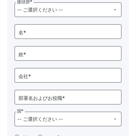
接頭辞*
名*
姓*
会社*
部署名およびお役職*
国*