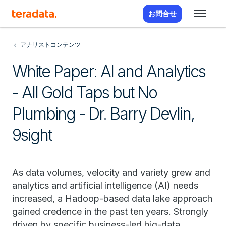
お問合せ
アナリストコンテンツ
White Paper: AI and Analytics
- All Gold Taps but No
Plumbing - Dr. Barry Devlin,
9sight
As data volumes, velocity and variety grew and
analytics and artificial intelligence (AI) needs
increased, a Hadoop-based data lake approach
gained credence in the past ten years. Strongly
driven by specific business-led big-data,