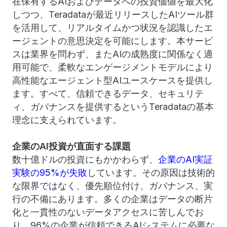
在保有するAIおよびデータへの投資価値を最大化
しつつ、Teradataが最近リリースしたAIツール群
を活用して、リアルタイムかつ状況を認識したエ
ージェントの意思決定を可能にします。本サービ
スは業界を問わず、またAIの成熟度に関係なく適
用可能で、柔軟なエンゲージメントモデルにより
高性能なエージェント型AIユースケースを提供し
ます。すべて、信頼できるデータ、セキュリテ
ィ、ガバナンスを提供するというTeradataの基本
理念に支えられています。
企業のAI投資が直面する課題
数十億ドルの投資にもかかわらず、
企業のAI実証
実験の95%が失敗
しています。その原因は技術的
な限界ではなく、優先順位付け、ガバナンス、実
行の不備にあります。多くの企業はデータの断片
化と一貫性のないデータアクセスに苦しんでお
り、96%の企業が信頼できるAIシステムに必要な