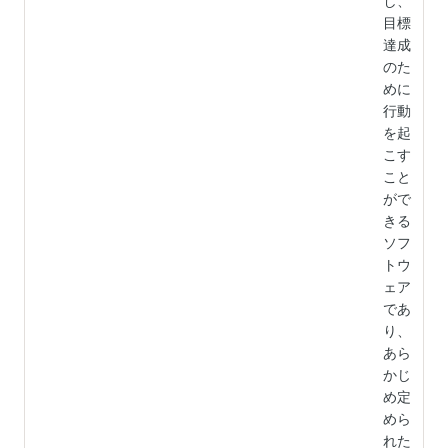
し、
目標
達成
のた
めに
行動
を起
こす
こと
がで
きる
ソフ
トウ
ェア
であ
り、
あら
かじ
め定
めら
れた