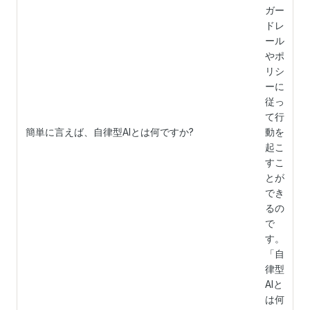
ガー
ドレ
ール
やポ
リシ
ーに
従っ
て行
簡単に言えば、自律型AIとは何ですか?
動を
起こ
すこ
とが
でき
るの
で
す。
「自
律型
AIと
は何