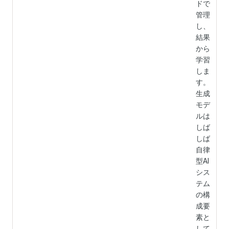
ドで
管理
し、
結果
から
学習
しま
す。
生成
モデ
ルは
しば
しば
自律
型AI
シス
テム
の構
成要
素と
して