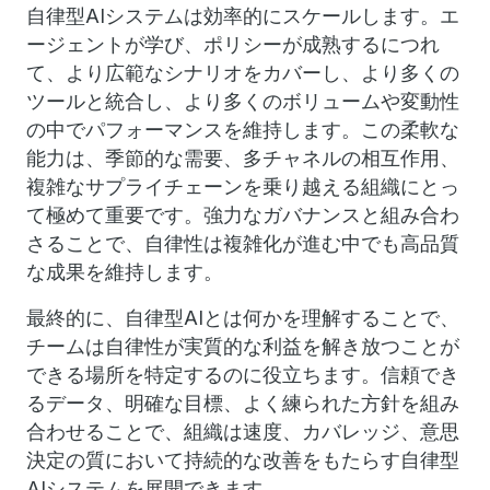
自律型AIシステムは効率的にスケールします。エ
ージェントが学び、ポリシーが成熟するにつれ
て、より広範なシナリオをカバーし、より多くの
ツールと統合し、より多くのボリュームや変動性
の中でパフォーマンスを維持します。この柔軟な
能力は、季節的な需要、多チャネルの相互作用、
複雑なサプライチェーンを乗り越える組織にとっ
て極めて重要です。強力なガバナンスと組み合わ
さることで、自律性は複雑化が進む中でも高品質
な成果を維持します。
最終的に、自律型AIとは何かを理解することで、
チームは自律性が実質的な利益を解き放つことが
できる場所を特定するのに役立ちます。信頼でき
るデータ、明確な目標、よく練られた方針を組み
合わせることで、組織は速度、カバレッジ、意思
決定の質において持続的な改善をもたらす自律型
AIシステムを展開できます。