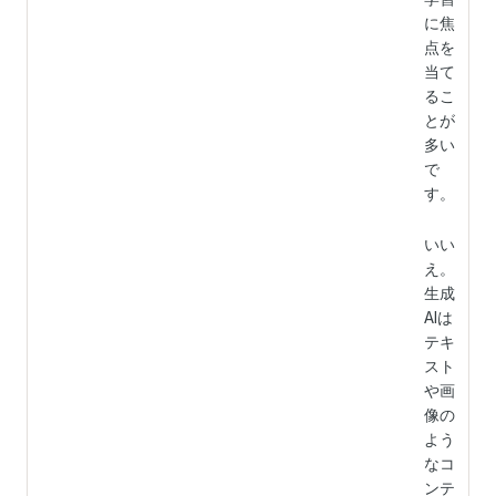
に焦
点を
当て
るこ
とが
多い
で
す。
いい
え。
生成
AIは
テキ
スト
や画
像の
よう
なコ
ンテ