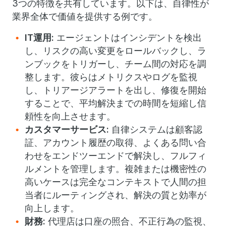
3つの特徴を共有しています。以下は、自律性が
業界全体で価値を提供する例です。
IT運用:
エージェントはインシデントを検出
し、リスクの高い変更をロールバックし、ラ
ンブックをトリガーし、チーム間の対応を調
整します。彼らはメトリクスやログを監視
し、トリアージアラートを出し、修復を開始
することで、平均解決までの時間を短縮し信
頼性を向上させます。
カスタマーサービス:
自律システムは顧客認
証、アカウント履歴の取得、よくある問い合
わせをエンドツーエンドで解決し、フルフィ
ルメントを管理します。複雑または機密性の
高いケースは完全なコンテキストで人間の担
当者にルーティングされ、解決の質と効率が
向上します。
財務:
代理店は口座の照合、不正行為の監視、