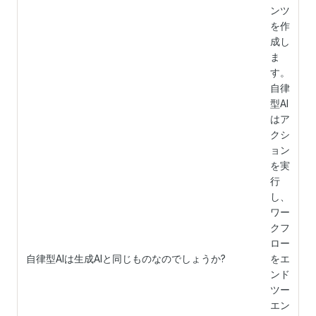
ンツ
を作
成し
ま
す。
自律
型AI
はア
クシ
ョン
を実
行
し、
ワー
クフ
ロー
自律型AIは生成AIと同じものなのでしょうか?
をエ
ンド
ツー
エン