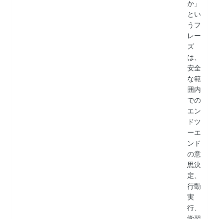
か」
とい
うフ
レー
ズ
は、
安全
な範
囲内
での
エン
ドツ
ーエ
ンド
の意
思決
定、
行動
実
行、
学習