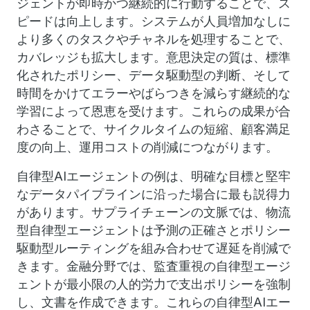
ジェントが即時かつ継続的に行動することで、ス
ピードは向上します。システムが人員増加なしに
より多くのタスクやチャネルを処理することで、
カバレッジも拡大します。意思決定の質は、標準
化されたポリシー、データ駆動型の判断、そして
時間をかけてエラーやばらつきを減らす継続的な
学習によって恩恵を受けます。これらの成果が合
わさることで、サイクルタイムの短縮、顧客満足
度の向上、運用コストの削減につながります。
自律型AIエージェントの例は、明確な目標と堅牢
なデータパイプラインに沿った場合に最も説得力
があります。サプライチェーンの文脈では、物流
型自律型エージェントは予測の正確さとポリシー
駆動型ルーティングを組み合わせて遅延を削減で
きます。金融分野では、監査重視の自律型エージ
ェントが最小限の人的労力で支出ポリシーを強制
し、文書を作成できます。これらの自律型AIエー