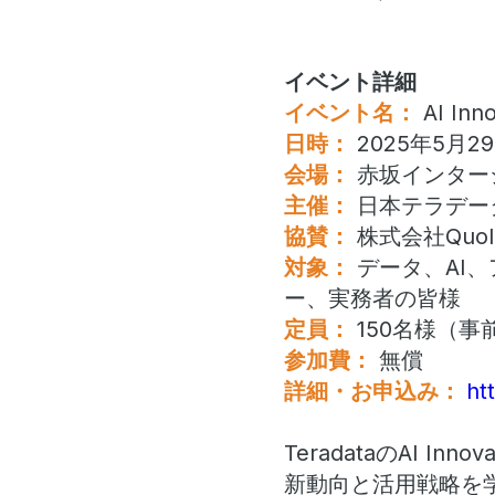
イベント詳細
イベント名：
AI Inn
日時：
2025年5月29
会場：
赤坂インター
主催：
日本テラデー
協賛：
株式会社Quol
対象：
データ、AI
ー、実務者の皆様
定員：
150名様（事
参加費：
無償
詳細・お申込み：
ht
TeradataのAI I
新動向と活用戦略を