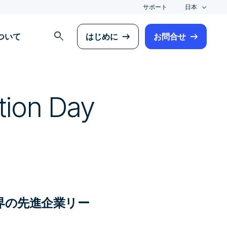
サポート
日本
search
について
はじめに
お問合せ
on Day
界の先進企業リー