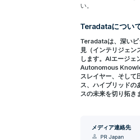
い。
Teradataについ
Teradataは、
見（インテリジェン
します。AIエージェン
Autonomous K
スレイヤー、そして
ス、ハイブリッドの
スの未来を切り拓き
メディア連絡先
person
PR Japan