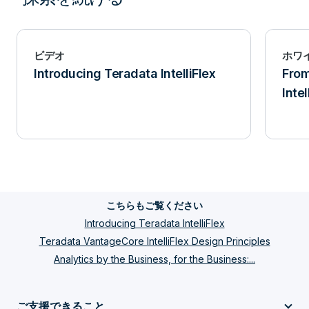
ビデオ
ホワ
Introducing Teradata IntelliFlex
Fro
Inte
こちらもご覧ください
Introducing Teradata IntelliFlex
Teradata VantageCore IntelliFlex Design Principles
Analytics by the Business, for the Business:...
ご支援できること