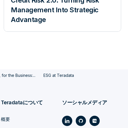
Credit Risk 2.0: Turning Risk
Management Into Strategic
Advantage
for the Business:...
ESG at Teradata
Teradataについて
ソーシャルメディア
概要