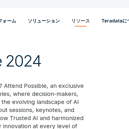
フォーム
ソリューション
リソース
Teradata
e 2024
s? Attend Possible, an exclusive
eles, where decision-makers,
 the evolving landscape of AI
ut sessions, keynotes, and
 how Trusted AI and harmonized
 innovation at every level of