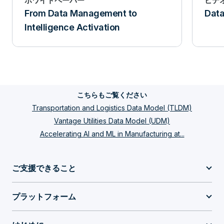
ホワイトペーパー
ビデ
From Data Management to
Data
Intelligence Activation
こちらもご覧ください
Transportation and Logistics Data Model (TLDM)
Vantage Utilities Data Model (UDM)
Accelerating AI and ML in Manufacturing at...
ご支援できること
プラットフォーム