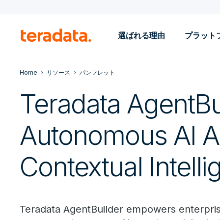
選ばれる理由
プラット
Home
リソース
パンフレット
Teradata AgentBui
Autonomous AI A
Contextual Intell
Teradata AgentBuilder empowers enterpris