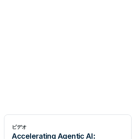
ビデオ
Accelerating Agentic AI: