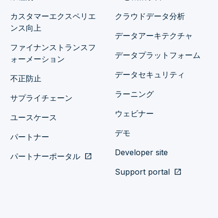
カスタマーエクスペリエ
クラウドデータ分析
ンス向上
データアーキテクチャ
ファイナンストランスフ
データプラットフォーム
ォーメーション
データセキュリティ
不正防止
ラーニング
サプライチェーン
ウェビナー
ユースケース
デモ
パートナー
Developer site
パートナーポータル
open_in_new
Support portal
open_in_new