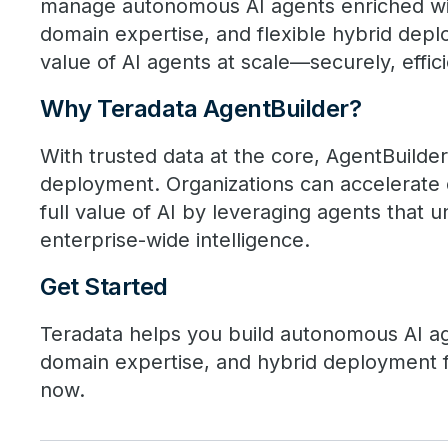
manage autonomous AI agents enriched wi
domain expertise, and flexible hybrid depl
value of AI agents at scale—securely, effic
Why Teradata AgentBuilder?
With trusted data at the core, AgentBuilde
deployment. Organizations can accelerate 
full value of AI by leveraging agents that 
enterprise-wide intelligence.
Get Started
Teradata helps you build autonomous AI a
domain expertise, and hybrid deployment fl
now.