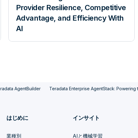
Provider Resilience, Competitive
Advantage, and Efficiency With
AI
eradata AgentBuilder
Teradata Enterprise AgentStack: Powering t
はじめに
インサイト
業種別
AIと機械学習