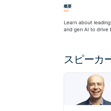
概要
Learn about leading
and gen AI to drive 
スピーカ