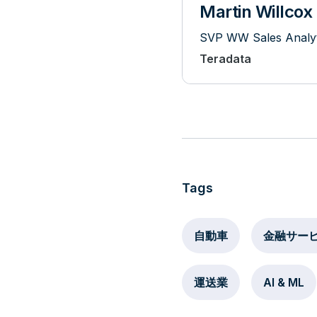
Martin Willcox
SVP WW Sales Analyt
Teradata
Tags
自動車
金融サー
運送業
AI & ML