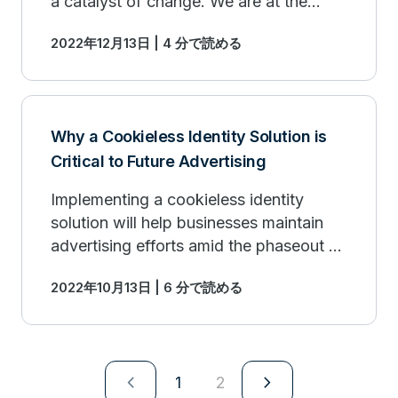
a catalyst of change. We are at the
table, not just talking about the
2022年12月13日 | 4 分で読める
numbers, but influencing the business
strategy.
Why a Cookieless Identity Solution is
Critical to Future Advertising
Implementing a cookieless identity
solution will help businesses maintain
advertising efforts amid the phaseout of
third-party cookies.
2022年10月13日 | 6 分で読める
navigate_next
navigate_next
1
2