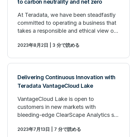
to carbon neutrality and net zero
At Teradata, we have been steadfastly
committed to operating a business that
takes a responsible and ethical view of
our impact on society and the planet.
2023年8月2日 | 3 分で読める
Delivering Continuous Innovation with
Teradata VantageCloud Lake
VantageCloud Lake is open to
customers in new markets with
bleeding-edge ClearScape Analytics so
that they can derive even more value as
2023年7月13日 | 7 分で読める
they innovate & create new