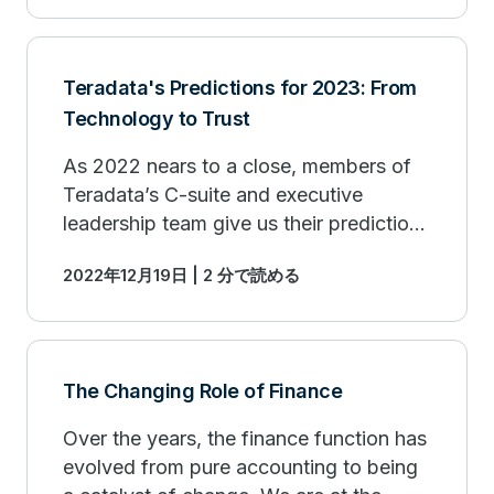
opportunities.
Teradata's Predictions for 2023: From
Technology to Trust
As 2022 nears to a close, members of
Teradata’s C-suite and executive
leadership team give us their predictions
for 2023, on topics ranging from health-
2022年12月19日 | 2 分で読める
tech and AI to marketing and HR.
The Changing Role of Finance
Over the years, the finance function has
evolved from pure accounting to being