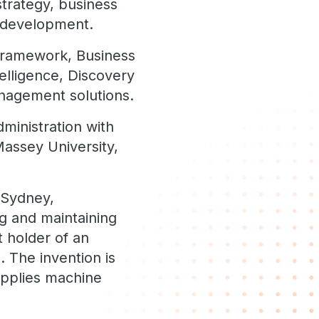
trategy, business
e development.
Framework, Business
elligence, Discovery
nagement solutions.
ministration with
assey University,
n Sydney,
ng and maintaining
t holder of an
e. The invention is
applies machine