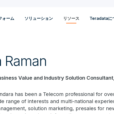
フォーム
ソリューション
リソース
Teradata
a Raman
usiness Value and Industry Solution Consultant
ndara has been a Telecom professional for over
de range of interests and multi-national experi
nagement, solution marketing, presales for ne