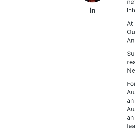
ne
in
At
Ou
An
Su
re
Ne
Fo
Au
an
Au
an
le