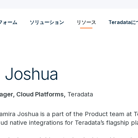
フォーム
ソリューション
リソース
Teradata
 Joshua
ager, Cloud Platforms,
Teradata
amira Joshua is a part of the Product team at 
oud native integrations for Teradata’s flagship p