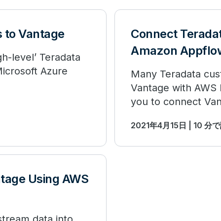
s to Vantage
Connect Teradat
Amazon Appflo
gh-level’ Teradata
Microsoft Azure
Many Teradata cust
Vantage with AWS Fi
you to connect Van
Appflow.
2021年4月15日 | 10 
ntage Using AWS
stream data into