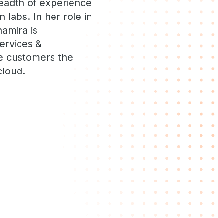
readth of experience
 labs. In her role in
hamira is
services &
de customers the
cloud.