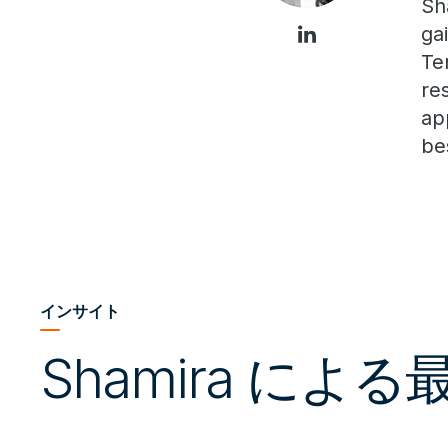
Sh
ga
Te
re
ap
be
インサイト
Shamira によ