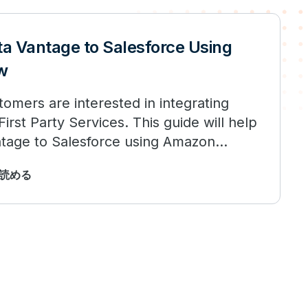
a Vantage to Salesforce Using
w
omers are interested in integrating
rst Party Services. This guide will help
tage to Salesforce using Amazon
分で読める