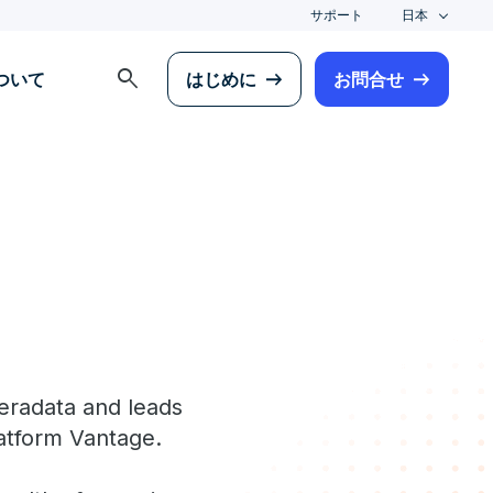
サポート
日本
search
について
はじめに
お問合せ
Teradata and leads
latform Vantage.