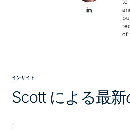
to
an
bu
te
of
インサイト
Scott による最