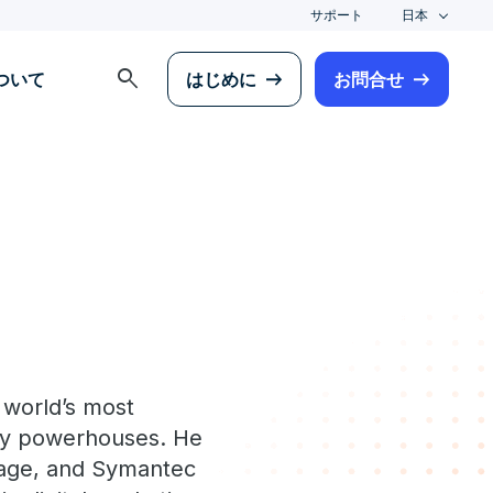
サポート
日本
search
について
はじめに
お問合せ
 world’s most
ity powerhouses. He
rage, and Symantec