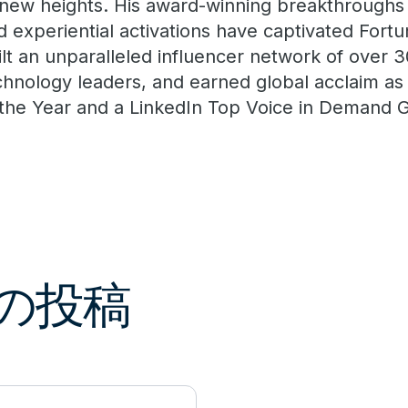
 new heights. His award-winning breakthroughs i
d experiential activations have captivated Fort
ilt an unparalleled influencer network of over 
chnology leaders, and earned global acclaim a
 the Year and a LinkedIn Top Voice in Demand 
新の投稿