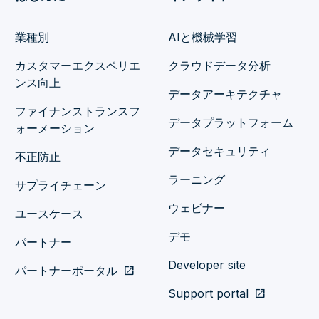
業種別
AIと機械学習
カスタマーエクスペリエ
クラウドデータ分析
ンス向上
データアーキテクチャ
ファイナンストランスフ
データプラットフォーム
ォーメーション
データセキュリティ
不正防止
ラーニング
サプライチェーン
ウェビナー
ユースケース
デモ
パートナー
Developer site
パートナーポータル
open_in_new
Support portal
open_in_new