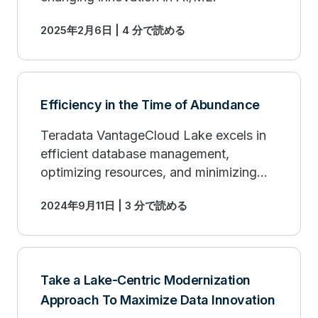
2025年2月6日 | 4 分で読める
Efficiency in the Time of Abundance
Teradata VantageCloud Lake excels in
efficient database management,
optimizing resources, and minimizing
costs with advanced workload
2024年9月11日 | 3 分で読める
management.
Take a Lake-Centric Modernization
Approach To Maximize Data Innovation