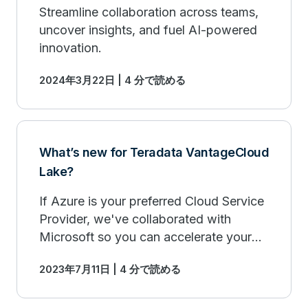
Streamline collaboration across teams,
uncover insights, and fuel AI-powered
innovation.
2024年3月22日 | 4 分で読める
What’s new for Teradata VantageCloud
Lake?
If Azure is your preferred Cloud Service
Provider, we've collaborated with
Microsoft so you can accelerate your
business transformation & derive
2023年7月11日 | 4 分で読める
insights at scale with Teradata
VantageCloud Lake on Azure.