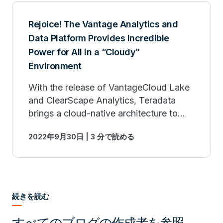
Rejoice! The Vantage Analytics and
Data Platform Provides Incredible
Power for All in a “Cloudy”
Environment
With the release of VantageCloud Lake
and ClearScape Analytics, Teradata
brings a cloud-native architecture to
extend the technical innovations and
2022年9月30日 | 3 分で読める
differentiators that Vantage is well
known for.
続きを読む
すべてのブログの作成者を参照