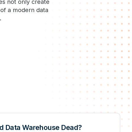
es not only create
s of a modern data
.
zed Data Warehouse Dead?