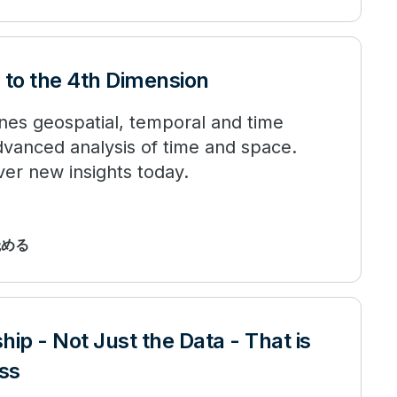
 to the 4th Dimension
nes geospatial, temporal and time
dvanced analysis of time and space.
er new insights today.
読める
ship - Not Just the Data - That is
ess