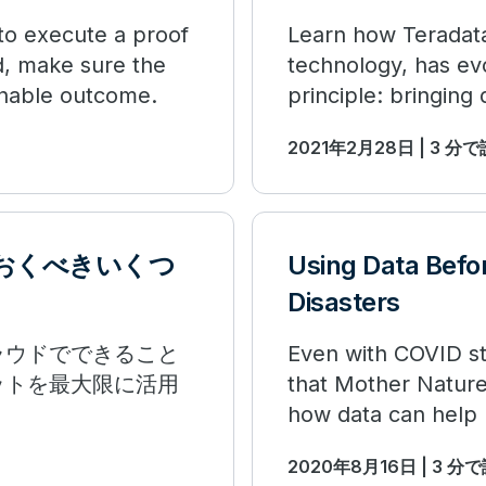
to execute a proof
Learn how Teradata'
d, make sure the
technology, has evo
ionable outcome.
principle: bringing 
matter.
2021年2月28日 | 3 分
おくべきいくつ
Using Data Befor
Disasters
ラウドでできること
Even with COVID sti
ットを最大限に活用
that Mother Nature 
how data can help 
2020年8月16日 | 3 分