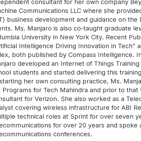
dependent consultant for her own company Be
chine Communications LLC where she provided 
oT) business development and guidance on the 
ients. Ms. Manjaro is also co-taught graduate leve
lumbia University in New York City. Recent Publ
rtificial Intelligence Driving Innovation in Tech” 
dex, both published by Compass Intelligence. In
njaro developed an Internet of Things Training
hool students and started delivering this training
 starting her own consulting practice, Ms. Manj
T Programs for Tech Mahindra and prior to that
nsultant for Verizon. She also worked as a Tel
alyst covering wireless infrastructure for ABI 
ltiple technical roles at Sprint for over seven 
lecommunications for over 20 years and spoke a
lecommunications conferences.