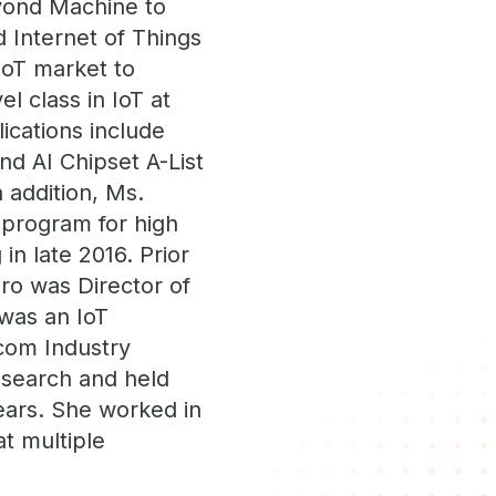
yond Machine to
Internet of Things
IoT market to
l class in IoT at
ications include
and AI Chipset A-List
 addition, Ms.
 program for high
 in late 2016. Prior
aro was Director of
 was an IoT
ecom Industry
Research and held
years. She worked in
t multiple