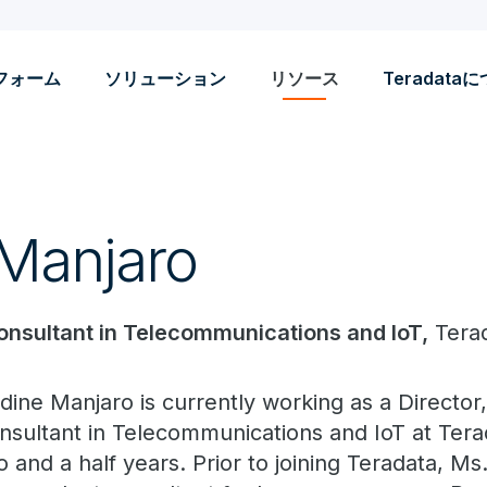
フォーム
ソリューション
リソース
Teradata
Manjaro
Consultant in Telecommunications and IoT,
Tera
dine Manjaro is currently working as a Director,
nsultant in Telecommunications and IoT at Terad
o and a half years. Prior to joining Teradata, M