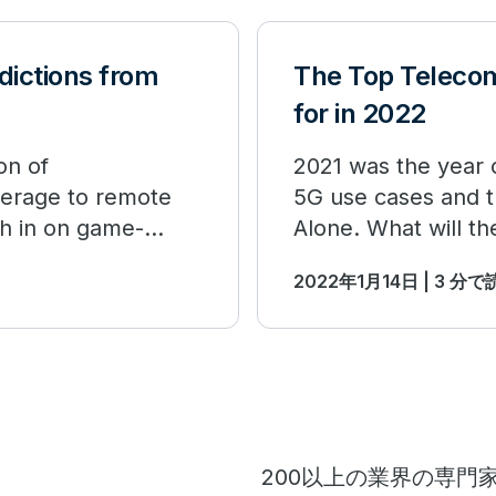
dictions from
The Top Telecom
for in 2022
on of
2021 was the year 
overage to remote
5G use cases and th
gh in on game-
Alone. What will th
2022年1月14日 | 3 分
200以上の業界の専門