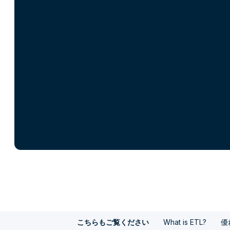
What is ETL?
優
こちらもご覧ください