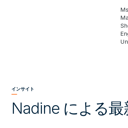
Ms
Ma
Sh
En
Un
インサイト
Nadine による