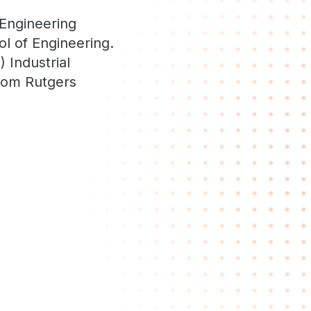
 Engineering
l of Engineering.
 Industrial
from Rutgers