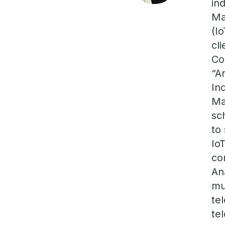
in
Ma
(I
cl
Co
“A
In
Ma
sc
to
Io
co
An
mu
te
te