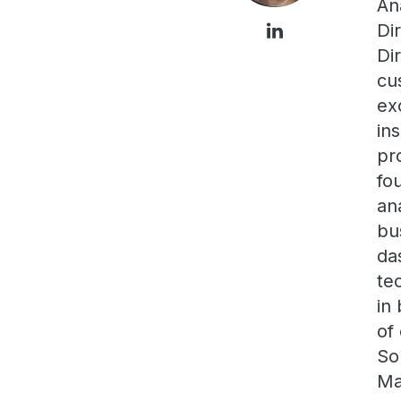
An
Di
Di
cu
ex
in
pr
fo
an
bu
da
te
in
of
So
Ma