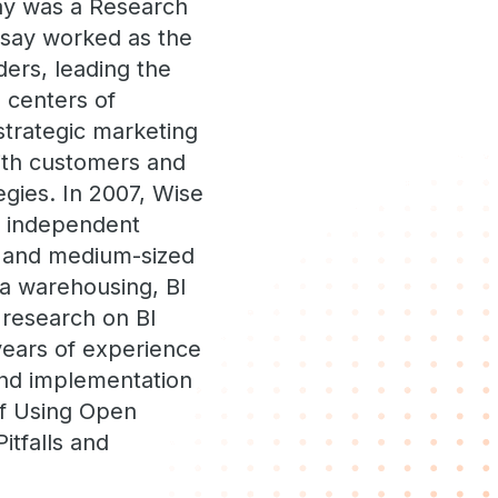
say was a Research
dsay worked as the
ders, leading the
 centers of
strategic marketing
ith customers and
egies. In 2007, Wise
n independent
ll and medium-sized
ta warehousing, BI
research on BI
years of experience
and implementation
of Using Open
itfalls and