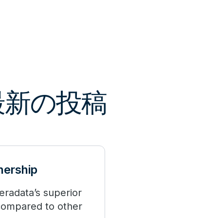
る最新の投稿
nership
eradata’s superior
compared to other