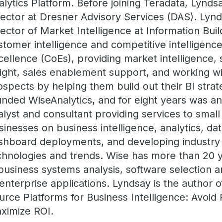
alytics Platform. Before joining Teradata, Lynd
rector at Dresner Advisory Services (DAS). Lyn
rector of Market Intelligence at Information Buil
stomer intelligence and competitive intelligence
cellence (CoEs), providing market intelligence, 
sight, sales enablement support, and working w
ospects by helping them build out their BI strat
unded WiseAnalytics, and for eight years was a
alyst and consultant providing services to sma
sinesses on business intelligence, analytics, da
shboard deployments, and developing industry 
chnologies and trends. Wise has more than 20 
 business systems analysis, software selection 
 enterprise applications. Lyndsay is the author 
urce Platforms for Business Intelligence: Avoid P
ximize ROI.