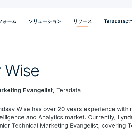
フォーム
ソリューション
リソース
Teradata
 Wise
rketing Evangelist,
Teradata
ndsay Wise has over 20 years experience withi
telligence and Analytics market. Currently, Lyn
nior Technical Marketing Evangelist, covering 