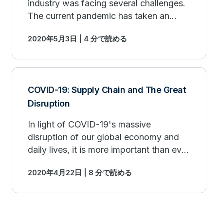
industry was facing several challenges.
The current pandemic has taken an
already difficult situation to another
2020年5月3日 | 4 分で読める
level. Learn how data analytics can
help.
COVID-19: Supply Chain and The Great
Disruption
In light of COVID-19's massive
disruption of our global economy and
daily lives, it is more important than ever
to enable fully digital and data-driven
2020年4月22日 | 8 分で読める
supply chains.