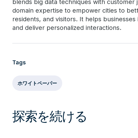
blends big data techniques with customer j
domain expertise to empower cities to bette
residents, and visitors. It helps businesses
and deliver personalized interactions.
Tags
ホワイトペーパー
探索を続ける