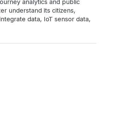
ourney analytics and public
r understand its citizens,
 integrate data, IoT sensor data,