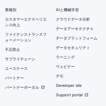
業種別
AIと機械学習
カスタマーエクスペリエ
クラウドデータ分析
ンス向上
データアーキテクチャ
ファイナンストランスフ
データプラットフォーム
ォーメーション
データセキュリティ
不正防止
ラーニング
サプライチェーン
ウェビナー
ユースケース
デモ
パートナー
Developer site
パートナーポータル
open_in_new
Support portal
open_in_new