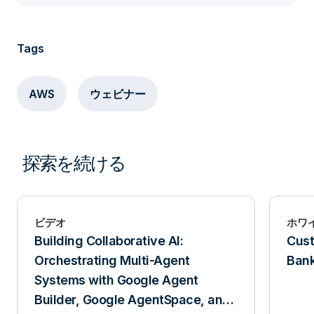
Tags
AWS
ウェビナー
探索を続ける
ビデオ
ホワ
Building Collaborative AI:
Cust
Orchestrating Multi-Agent
Ban
Systems with Google Agent
Builder, Google AgentSpace, and